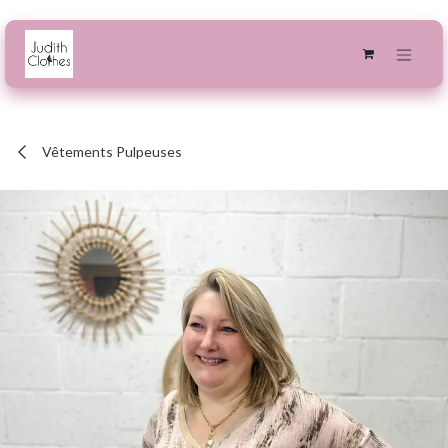
Se rendre au contenu
Vêtements Pulpeuses