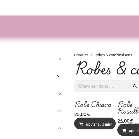
tions générales de vente
Produits
Robes & combinaisons
Robes & c
Robe Chiara
Robe
Rosalb
25,00
€
25,00
€
Ajouter au panier
Ajouter
Ajoute