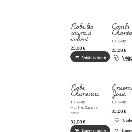
Robe léo
Combi
courte à
Chanta
volant
TU 36/42
25,00
€
25,00
€
Ajouter au panier
Ajouter
Ajoute
Robe
Ensemb
Chimenne
Josie
TU 36/42
TU 36/42
Matière: Gaze de
35,00
€
coton
Ajoute
32,00
€
Ajouter au panier
Ajouter