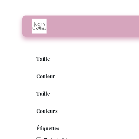
Se rendre au contenu
Accueil
Boutique
Notre histoire
Condi
Taille
Couleur
Taille
Couleurs
Étiquettes