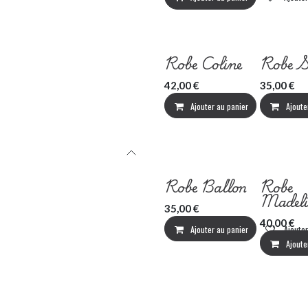
Robe Coline
Robe S
42,00
€
35,00
€
Ajouter au panier
Ajouter
Ajoute
Robe Ballon
Robe
Madeli
35,00
€
40,00
€
Ajouter au panier
Ajouter
Ajoute