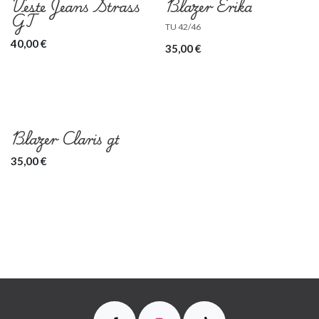
Veste Jeans Strass
Blazer Erika
GT
TU 42/46
40,00
€
35,00
€
Blazer Claris gt
35,00
€