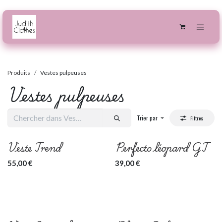
Se rendre au contenu
Produits
Vestes pulpeuses
Vestes pulpeuses
Trier par
Filtres
Veste Trend
Perfecto léopard GT
55,00
€
39,00
€