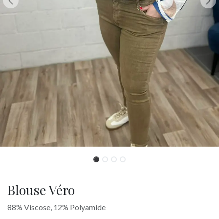
Blouse Véro
88% Viscose, 12% Polyamide