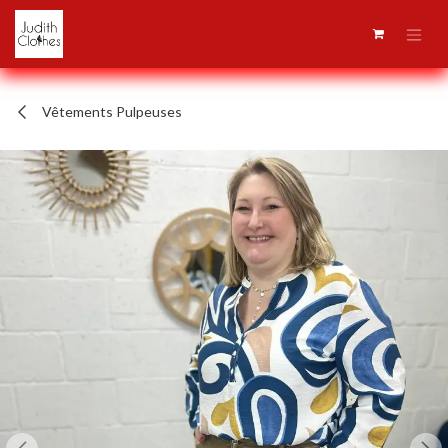
Se rendre au contenu
Vêtements Pulpeuses