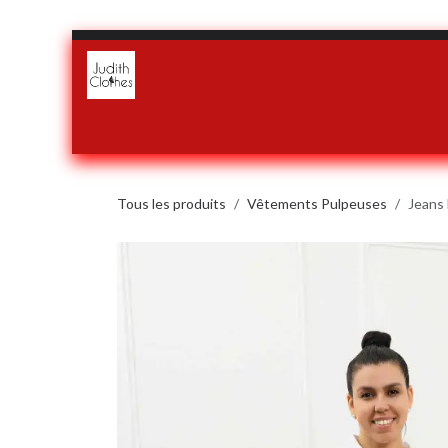
Se rendre au contenu
Accueil
Boutique
Notre histoire
Conditions générales d
Tous les produits
Vêtements Pulpeuses
Jeans 