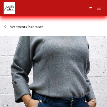
Se rendre au contenu
Vêtements Pulpeuses