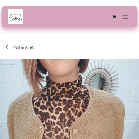
Se rendre au contenu
Pull & gilet