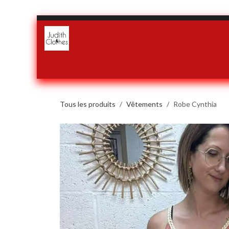
Se rendre au contenu
Accueil
Boutique
Notre histoire
Conditions générales d
Tous les produits
Vêtements
Robe Cynthia