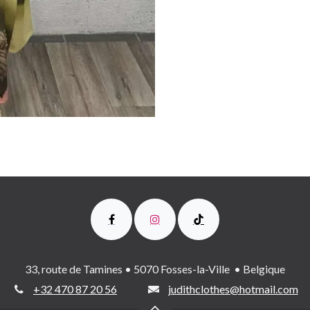
33, route de Tamines • 5070 Fosses-la-Ville • Belgique
+32 470 87 20 56
judithclothes@hotmail.com