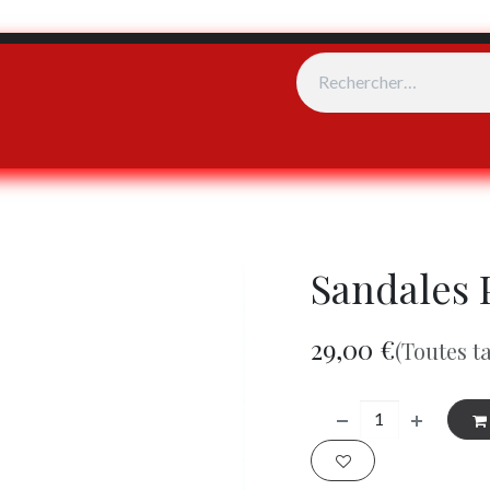
e vente
Événements
Sandales 
29,00
€
(Toutes t