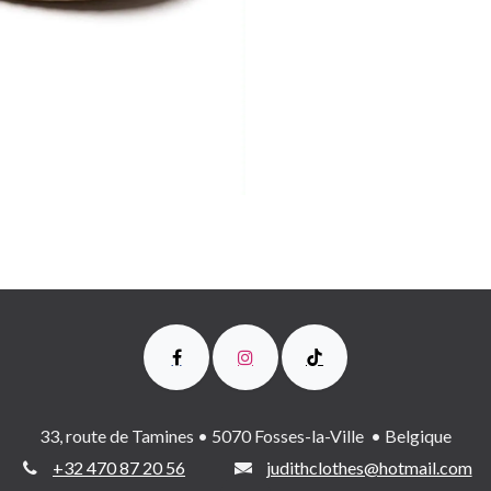
33, route de Tamines • 5070 Fosses-la-Ville • Belgique
+32 470 87 20 56
judithclothes@hotmail.com