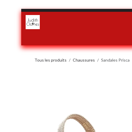
Se rendre au contenu
Accueil
Boutique
Notre histoire
Conditions générales d
Tous les produits
Chaussures
Sandales Prisca